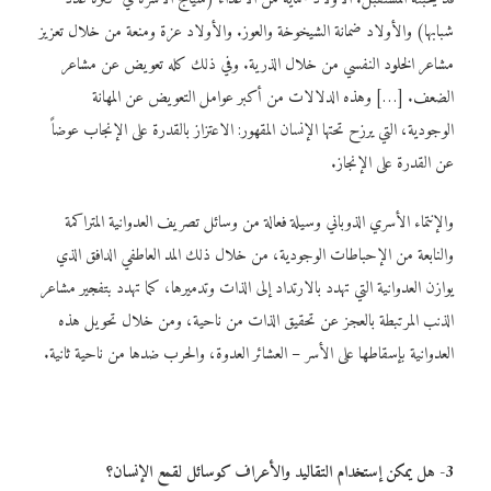
شبابها) والأولاد ضمانة الشيخوخة والعوز. والأولاد عزة ومنعة من خلال تعزيز
مشاعر الخلود النفسي من خلال الذرية. وفي ذلك كله تعويض عن مشاعر
الضعف. […] وهذه الدلالات من أكبر عوامل التعويض عن المهانة
الوجودية، التي يرزح تحتها الإنسان المقهور: الاعتزاز بالقدرة على الإنجاب عوضاً
عن القدرة على الإنجاز.
والإنتماء الأسري الذوباني وسيلة فعالة من وسائل تصريف العدوانية المتراكمة
والنابعة من الإحباطات الوجودية، من خلال ذلك المد العاطفي الدافق الذي
يوازن العدوانية التي تهدد بالارتداد إلى الذات وتدميرها، كما تهدد بتفجير مشاعر
الذنب المرتبطة بالعجز عن تحقيق الذات من ناحية، ومن خلال تحويل هذه
العدوانية بإسقاطها على الأسر – العشائر العدوة، والحرب ضدها من ناحية ثانية.
3- هل يمكن إستخدام التقاليد والأعراف كوسائل لقمع الإنسان؟