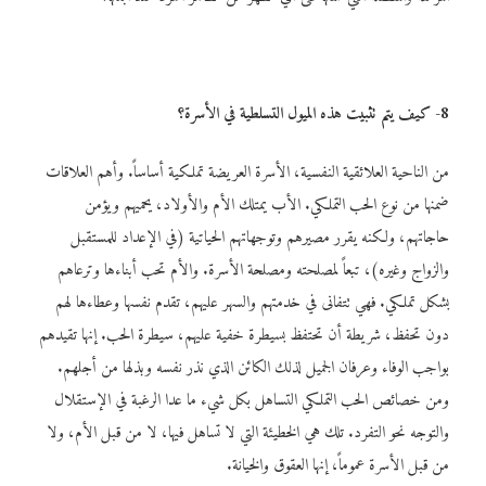
8- كيف يتم تثبيت هذه الميول التسلطية في الأسرة؟
من الناحية العلائقية النفسية، الأسرة العريضة تملكية أساساً. وأهم العلاقات
ضمنها من نوع الحب التملكي. الأب يمتلك الأم والأولاد، يحميهم ويؤمن
حاجاتهم، ولكنه يقرر مصيرهم وتوجهاتهم الحياتية (في الإعداد للمستقبل
والزواج وغيره)، تبعاً لمصلحته ومصلحة الأسرة. والأم تحب أبناءها وترعاهم
بشكل تملكي. فهي تتفانى في خدمتهم والسهر عليهم، تقدم نفسها وعطاءها لهم
دون تحفظ، شريطة أن تحتفظ بسيطرة خفية عليهم، سيطرة الحب. إنها تقيدهم
بواجب الوفاء وعرفان الجميل لذلك الكائن الذي نذر نفسه وبذلها من أجلهم.
ومن خصائص الحب التملكي التساهل بكل شيء ما عدا الرغبة في الإستقلال
والتوجه نحو التفرد. تلك هي الخطيئة التي لا تساهل فيها، لا من قبل الأم، ولا
من قبل الأسرة عموماً، إنها العقوق والخيانة.