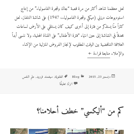
لعل معظمنا شاهد أكثر من مرة قصة “جاك وشجرة الفاصولياء” من إنتاج
استوديوهات ديزني (ميكي وشجرة الفاصولياء، 1947) على شاشة التلفاز. لعل
كثراً منّا يستذكر من فترة إلى أخرى كيف كان يستلقي على الأرض لساعات
محدقاً في الشاشة إلى حين انتهاء “فترة الأطفال” على القناة المحلية. ولا ننسى أبداً
العلاقة التناقضية بين الوقت المطلوب لإنجاز الفروض المنزلية من الإنشاء
والإملاء
متابعة قراءة
زيارة ثانية لشجرة الفاصولياء العجيبة
نُشرت
ديسمبر 23, 2015
Blog
التصنيفات
الوسوم
الطفولة
,
سيغمند فرويد
,
علم النفس
في
اترك تعليقًا
على زيارة ثانية لشجرة الفاصولياء العجيبة
كم من “أليكسي” خطف أحلامنا؟