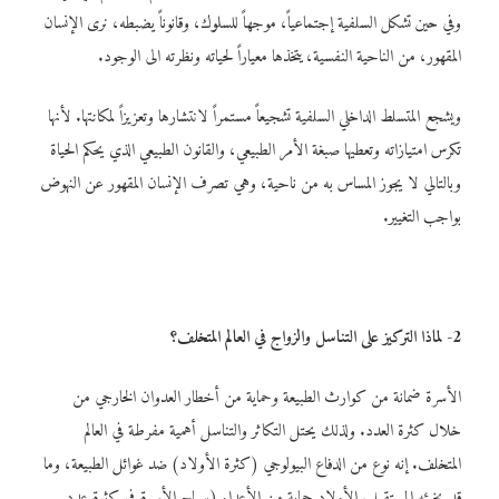
وفي حين تشكل السلفية إجتماعياً، موجهاً للسلوك، وقانوناً يضبطه، نرى الإنسان
المقهور، من الناحية النفسية، يتخذها معياراً لحياته ونظرته الى الوجود.
ويشجع المتسلط الداخلي السلفية تشجيعاً مستمراً لانتشارها وتعزيزاً لمكانتها. لأنها
تكرس امتيازاته وتعطيها صبغة الأمر الطبيعي، والقانون الطبيعي الذي يحكم الحياة
وبالتالي لا يجوز المساس به من ناحية، وهي تصرف الإنسان المقهور عن النهوض
بواجب التغيير.
2- لماذا التركيز على التناسل والزواج في العالم المتخلف؟
الأسرة ضمانة من كوارث الطبيعة وحماية من أخطار العدوان الخارجي من
خلال كثرة العدد. ولذلك يحتل التكاثر والتناسل أهمية مفرطة في العالم
المتخلف. إنه نوع من الدفاع البيولوجي (كثرة الأولاد) ضد غوائل الطبيعة، وما
قد يخبئه المستقبل. الأولاد حماية من الأعداء (سياج الأسرة في كثرة عدد