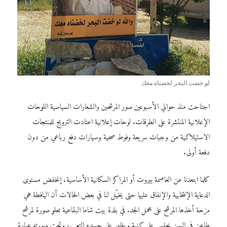
لو خضت البحر لخضناه معك
اجتاحت منذ حوالي الأسبوعين صور المرشحين والشعارات السياسية اللوحات
الإعلانية المنتشرة على الطرقات. لوحات إعلانية اعتادت الترويج للمنتجات
الاستهلاكية من وجبات سريعة وفوط صحية وسيارات دفع رباعي من دون
دفعة أولى.
كلما ابتعدنا عن العاصمة بيروت أو المراكز السكانية الأساسية، إنخفض مستوى
الدعاية الإنتخابية والإنفاق عليها حتى يخيّل لنا في بعض الحالات أن اليافطة هي
مزحة أخذها المرشح على محمل الجد. في بلدة بيت شاما البقاعية تعلو صورة لمرشح
طاعن في السن يجلس على كنبة ويظهر على جسده التعب، وتحت صورته عبارة