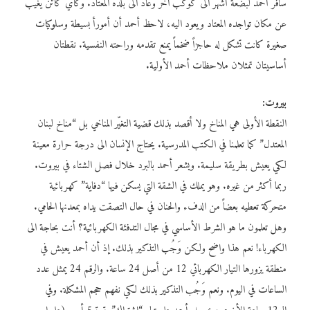
سافر أحمد لبضعة أشهر الى كوكب آخر وعاد الى بلده المعتاد. وكأي كائن يغيب
عن مكان تواجده المعتاد ويعود اليه، لاحظ أحمد أن أمورأ بسيطة وسلوكيات
صغيرة كانت تشكل له حاجزاً ضخماً يمنع تقدمه وراحته النفسية. نقطتان
أساسيتان تمثلان ملاحظات أحمد الأولية.
بيروت:
النقطة الأولى هي المناخ ولا أقصد بذلك قضية التغيّر المناخي بل “مناخ لبنان
المعتدل” كما تعلمنا في الكتب المدرسية. يحتاج الإنسان الى درجة حرارة معينة
لكي يعيش بطريقة سليمة. ويشعر أحمد بالبرد خلال فصل الشتاء في بيروت.
ربما أكثر من غيره. وهو يملك في الشقة التي يسكن فيها “دفاية” كهربائية
متحركة تعطيه بعضاً من الدفء والحنان في حال التصقت يداه بمعدنها الحامي.
وهل تعلمون ما هو الشرط الأساسي في مجال التدفئة الكهربائية؟ أنت بحاجة الى
الكهرباء! نعم هذا واضح ولكن وَجُب التذكير بذلك. إذ أن أحمد يعيش في
منطقة يزورها التيار الكهربائي 12 من أصل 24 ساعة. والرقم 24 يمثل عدد
الساعات في اليوم. ونعم وَجُب التذكير بذلك لكي نفهم حجم المشكلة. وفي