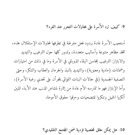
9- كيف ترد الأسرة على محاولات التحرر عند الفرد؟
تستجيب الأسرة عادة بردود فعل مفرطة في تطرفها لمحاولات الإستقلال هذه،
تتخذ مظاهر متنوعة وأساليب متعددة، وتدور كلها حول الترغيب والتهديد
والابتزاز: الترغيب بمحاسن البقاء الذوباني في الأسرة وما في ذلك من امتيازات
وضمانات (مادية ومعنوية)، والتهديد بالنبذ والحرمان والعقاب والتنكر، وحتى
التصفية الجسدية (في حالات البنات اللواتي يتجرأن على تحدي رغبة الأسرة)،
وأما الإبتزاز فهو ما تمارسه الأم عادة من إثارة لمشاعر الذنب عند الأبناء الذين
أنكروا الجميل وتنكروا للتضحيات وحرقوا حقوق الأمومة.
10- هل يمكن خلق شخصية فردية ضمن المجتمع التقليدي؟