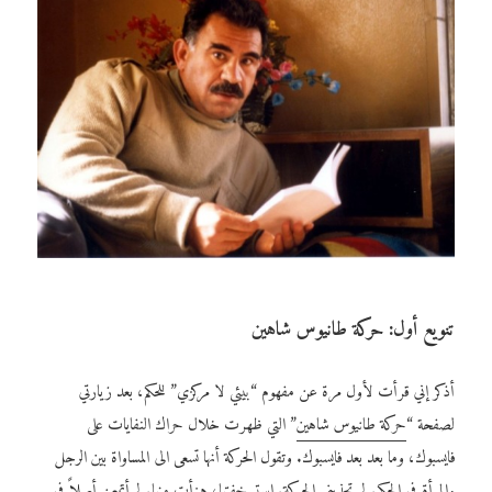
تنويع أول: حركة طانيوس شاهين
أذكر إني قرأت لأول مرة عن مفهوم “بيئي لا مركزي” للحكم، بعد زيارتي
لصفحة “
حركة طانيوس شاهين
” التي ظهرت خلال حراك النفايات على
فايسبوك، وما بعد بعد فايسبوك. وتقول الحركة أنها تسعى الى المساواة بين الرجل
والمرأة في الحكم. لم تجذبني الحركة. استسخفتها، هزأت منها. لم أتمعن أصلاً في