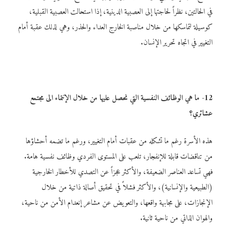
في الحالتين، نظراً لحاجتها إلى العصبية الدينية، إذا استحالت العصبية القبلية،
كوسيلة لتماسكها من خلال مناصبة الخارج العداء والحذر، وهي لذلك عقبة أمام
التغيير في اتجاه تحرير الإنسان.
12- ما هي الوظائف
النفسية التي نحصل عليها من خلال الإنتماء الى مجتمع
عشائري؟
هذه الأسرة رغم ما تشكله من عقبات أمام التغيير، ورغم ما تضمه أحشاؤها
من تناقضات قابلة للإنفجار، تلعب على المستوى الفردي وظائف نفسية هامة.
فهي تساعد العناصر الضعيفة، والأكثر عجزاً عن التصدي للأخطار الخارجية
(الطبيعية والإنسانية)، والأكثر فشلاً في تحقيق أصالة ذاتية من خلال
الإنجازات، على مجابهة واقعها، والتعويض عن مشاعر إنعدام الأمن من ناحية،
والهوان الذاتي من ناحية ثانية.