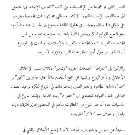
النص التالي هو مجموعة من الإقتباسات من كتاب “التخلف الإجتماعي: مدخل
الى سيكالوجيا الإنسان المقهور” للدكتور مصطفى حجازي، قمت بتجميعها وعرضها
على شكل 13 سؤال وجواب في محاولة لمناقشة موضوع يتم الحديث عنه منذ أيام،
وهو تشجيع الزواج المبكر ورفض المثلية واعتبارها سلاح يستخدم من قبل
المجتمعات الغربية لتدمير المجتمعات العربية والإسلامية. والملفت في الموضوع
أن النقاش هو حول أمور تتعلق بحياة الفرد وشؤونه الأسرية.
والتركيز على “انفراط” المجتمعات الغربية “وتدمير” عائلاتها بسبب الإنحلال
الأخلاقي و تأخر الزواج والمثلية هي حجج تستخدم دائماً لخلق حاجز بين “نحن” و
“هم”، الجماعة الطاهرة والعدو القذر. يساهم ذلك في الترويج لفكرة توحيد الصف
الداخلي خلف القيادة للتصدي الى “خطر ما” يهدد الجماعة. ويشهد التاريخ في
مناسبات عدة أن هذا النوع من الخطابات ساهم في التحضير لمجازر أقترفتها دول
وقبائل وجيوش ضد “الآخر” الغريب.
وبعيداً عن التهويل والتخويف، تُعرّف الأسرة (منبع الأخلاق والقيم في