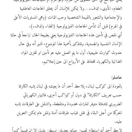
الطعام، المأوى، الدفء… ولا يمكن للإنسان أن يحقق الحاجات العاطفية
والإجتماعية والشعور بالقيمة الشخصية وحب الذات (وهي المستويات الأعلى
في الهرم) قبل أن تتأمن الحاجات الفيزيولوجية (الغذاء والدفء).
أي نقص في تأمين هذه الحاجات الفيزيولوجية يعني بطبيعة الحال تراجعاً في حالة
الإنسان النفسية والجسدية. وللتذكير بأهمية هذا الموضوع، نشير أنه وفي حال
حدوث كوارث طبيعية، أول ما يتم العمل عليه هو تأمين او تخزين المواد
الغذائية والكهرباء للحفاظ على الأرواح الى حين إجلائهم.
حاصلو:
بالعودة الى كوكب لبنان، يلاحظ أحمد أن ما يعيشه في لبنان يشبه الكارثة
حسب تعريف “الكارثة” في دول أو كواكب أخرى. فالتيار الكهربائي
الضروري للتدفئة متوفر لفترات محدودة ومتقطعة. والتنقل على الطرقات يشبه
المعركة من أجل البقاء في ظل غياب طرقات آمنة ونقل عام يمكن التعويل
عليه.
لاحظ أحمد أنه استطاع تحسين حياته بتعديلين بسيطين عليها. إلا ان قسماً كبيراً