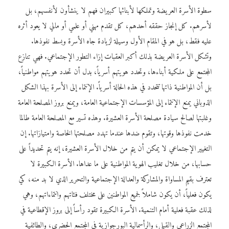
سطوة الأسرة العريضة وتملكها لأبنائها كبيران فهم لا ينشأون لأنفسهم، بل
لأسرهم. كل إنجاز حققه أحدهم، كل تقدم مهني أو علمي أو مالي لا يعود أثره
عليه فقط، بل هو في المقام الأول وسيلة لزيادة جاه الأسرة وبسط نفوذها.
وتشكل الأسرة العريضة بذلك أكبر العقبات إزاء التطور الإجتماعي. فهي تنازع
المجتمع على ملكية أبناءها، وتحدد هويتهم أسرياً، بدل أن تحدد هويتهم مواطنياً،
بل أن المواطنية ذاتها تتحدد في هذه الحالة أسرياً. الإنتماء إلى الأسرة بهذا الشكل
الذوباني يمنع الإنتماء إلى المؤسسات الإجتماعية العامة، ويمنع بروز المصلحة العامة
وغلبتها لصالح سيادة مصلحة الأسرة العشيرة. وهذه تسير مع المصلحة العامة طالما
خدمت نفوذها وقوتها، وتقوم ضدها عندما تهدد مصلحتها الخاصة وامتيازاتها. إن
التغيير الإجتماعي لا يمكن أن يتم من خلال الأسرة العشيرة، إنه يتم تحديداً على
حسابها، من خلال تغليب الهوية المواطنية على ما عداها. الأسرة الكبيرة لا
تعترف بقيم المساواة والمشاركة والعدالة الإجتماعية والتحرير الذي لا بد منه، كي
يكون فعلياً، أن يكون شاملاً لجميع المواطنين على مختلف فئاتهم وانتماءاتهم، وهي
لذلك عقبة فعلية أمام التنمية. الأسرة الكبيرة تقود رأساً إلى بروز الإقطاعية في
المجتمع الزراعي والقبلي، والرأسمالية البورجوازية في المجتمع الحضري، والطائفية