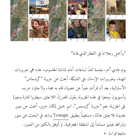
“وأجمل رحلاتنا في القطار الذي فاتنا”
يوم عادي آخر. جلسة تمتدّ لساعات أمام شاشة الحاسوب. هذه هي ضرورات
المهنة، وضرورات الإدمان على الشبكة. أبحث عن جزيرة “كريسماس”
الأسترالية، بعد أن قرأت خبراً عن عصيان قام به سجناء ولاجئون عرب
وآسيويون وُضعوا في هذه الجزيرة. يقول الخبر إنّ اللاجئين سيطروا لفترة وجيزة
على الجزيرة. نعم “جزيرة كريسمس”. اسم جميل لمكان حزين. أبحث عن صور
جديدة للاجئين هناك، مستعيناً بتطبيق
Yomapic
يساعد في البحث عن صور
وشرائط فيديو مستنداً إلى المنطقة الجغرافية. لم أتوفق بالكثير من الصور.
متابعة قراءة
كم من “أليكسي” خطف أحلامنا؟