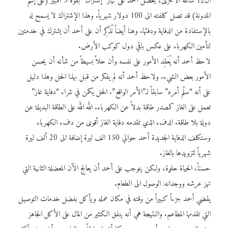
ال12 ساعة الأخرى، يحصل أحمد على تيار “إشتراك” بقوة 5 أمبير (على إسم
المدونة) قد تصل كلفته الى 100 دولار شهرياً. وهذا الإشتراك لا يسمح له
بالإستفادة من الدفاية ودفئها. وهنا أيضاً نُذَكِر أن على أحمد أن يشترك في خدمتين
لتأمين الكهرباء على عكس باقي دول كوكب الأرض.
لاحظ أحمد أنه يُعَقِد الأمور على نفسه وأن حلاً بسيطاً من شأنه أن يحسن
الأمور بعض الشيء. ولاحظ أحمد أنه لم يفكر من قبل بهذا الحل وهذا دليل
على أنه “سلّم أمره” سابقاً لـ”الأمر الواقع”. الحل يكمن في شراء “دفاية غاز”
تعمل على الغاز كمصدر طاقة بدلاً عن الكهرباء. الله الله على الطاقة البديلة عن
دولة بلا طاقة. الدفء الذي تقدمه دفاية الغاز أقوى من دفء الكهرباء
وستكلف الدفاية الجديدة أحمد حوالي 150 الف ليرة إضافة الى 20 ألف ليرة
شهرياً لتزويدها بالغاز.
حسناً، الحياة حلوة، ولكن يتوجب على أحمد أن يعالج الآن المعضلة الثانية التي
تهز عرشه ووجدانه: الوصول الى الطعام.
يقضي أحمد جزءاً كبيراً من وقته في مكان عمله ويأكل بفضل خدمات التوصيل
التي تقدمها المطاعم. والنتيجة هي أنه ينفق الكثير من المال على الأكل الجاهز