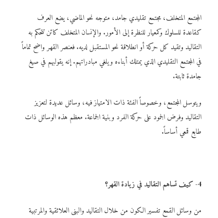
المجتمع المتخلف، مجتمع تقليدي جامد، متوجه نحو الماضي، يضع العرف
كقاعدة للسلوك وكمعيار للنظرة إلى الأمور. والإنسان المتخلف كائن تتحكم به
التقاليد وتقيد كل حركة أو انطلاقة نحو المستقبل لديه. فعنصر القهر واضح تماماً
في المجتمع التقليدي الذي يمتلك أبناءه ويلغي مبادراتهم. إنه يقولبهم في صيغ
جامدة ثابتة.
ويتوسل المجتمع، وخصوصاً الفئة ذات الامتياز فيه، وسائل عديدة لتعزيز
التقاليد وفرض الجمود على حركة الفرد وبنية الجماعة. معظم هذه الوسائل ذات
طابع قمعي أساساً.
4- كيف تساهم التقاليد في زيادة القهر؟
من وسائل القمع تفسير الكون من خلال التقاليد والبنى العلائقية والمرتبية