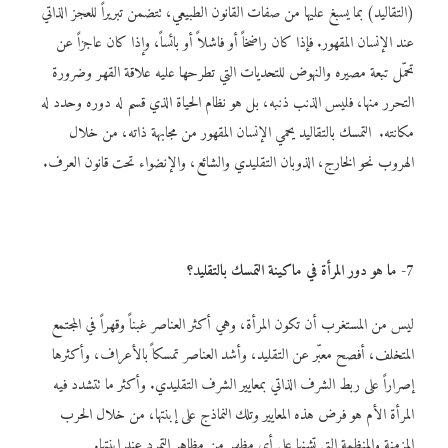
(التقاليد) بما يسبغ عليها من صفات القانون الطبيعي، تتضمن تبريراً للعجز الذاتي
عند الإنسان المقهور. فإذا كان راضخاً أو فاشلاً أو بائساً، وإذا كان عاجزاً عن
تحمّل تبعة مصيره والنهوض للتحديات التي تطرحها عليه علاقة القهر وضرورة
التحرر منها، فليس الذنب ذنبه، بل هو نظام الحياة الذي قسم له دوره وحدد له
مكانته. التمسك بالتقاليد يحمي الإنسان المقهور من مجابهة ذاته، من خلال
الهروب نحو الخارج، الذوبان التقليدي والشائع، والإنضواء تحت قانون العرف.
7- ما هو دور المرأة في ماكينة التمسك بالتقليد
؟
ليس من المستغرب أن تكون المرأة، وهي أكثر العناصر غبناً وقهراً في المجتمع
المتخلف، أفصح معبّر عن التقليد، وأشد العناصر تمسكاً بالأعراف، وأكثرها
إصراراً على ربط الشرف الذاتي بمعايير الشرف التقليدي. وأكثر ما تتشدد فيه
المرأة الأم هو فرض هذه المعايير وتلك النماذج على إبنتها، من خلال الحرب
المزمنة والمنظمة التي تشنها على أي مظهر من مظاهر التمرد عند ابنتها.