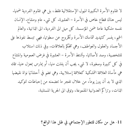
لا تقاوم الأسرة الكبيرة الميول الإستقلالية فقط، بل هي تقاوم الفردية ضمنها.
ليس هناك قطاع خاص في الأسرة – العشيرة. كل شيء عام ومشاع. الإنسان
نفسه ملكية عامة ضمن المؤسسة. كل ميل الى الفردية، الى الذاتية، والعالم
الحميم، يفسر كتهديد لتماسك الأسرة وكخروج عن سطوتها. فهي تبسط نفوذها على
الأجساد والعقول والعواطف، وهي تتحكم بالعلاقات. وفي ذلك استلاب
للشخصية، وصد لأصالتها. وتشتط الأسرة – العشيرة في فرض العمومية والمشاع
في كل كبيرة وصغيرة، لا شيء يجب أن يفلت منها، أو يمارس بمعزل عنها. تلك
هي مأساة العلاقة التملكية كعلاقة إستلابية. وهي تضم في أحشائها نواة نقيضها
الذي لا بد أن يبرز يوماً، من خلال تفجر ما تتضمنه من إحباطات لتوكيد
الذات، وتراكم العدوانية المقموعة، وتوق الى الحرية المستلبة.
11- هل من مكان للتطور الإجتماعي في ظل هذا الواقع؟