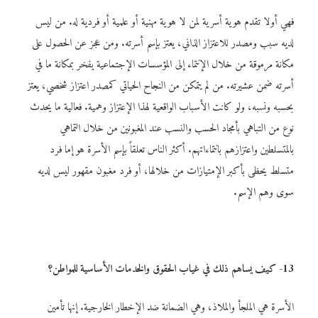
فهي أولا تقدم هوية أسرية لمن لا هوية مهنية أو علمية أو فردية له. من ليس
لديه سبب ومصدر للاعتزاز الذاني، يعتز بإسم أسرته. ومن عجز عن الحصول على
مكانة مرموقة من خلال الإنتماء إلى المؤسسات الإجتماعية يفخر بمكانة ما في
أسرته ضمن عشيرته. من لم يتمكن من النجاح الحياتي كمصدر اعتزاز شخصي، يعتز
بحسبه ونسبه، ولو كانت الأسباب الواقعية لهذا الإعتزاز وهمية. فعالية ما يحدث
نوع من التباهي بأمجاد الحسب والنسب عند المغبونين من خلال التماهي
بالمتسلطين واعتزازهم بانتماءاتهم. أكثر الناس تعلقاً بإسم الأسرة هو إما فرد
متسلط يحظى بأكبر الإمتيازات من خلالها، أو فرد مغبون مقهور ليس لديه
سوى وهم الإسم.
13- كيف يساهم ذلك في غياب
الحقوق والخدمات الأساسية
للمواطن؟
الأسرة هي الملجأ والملاذ، وهي الضمانة ضد الإخطار الخارجية. إنها تأمين