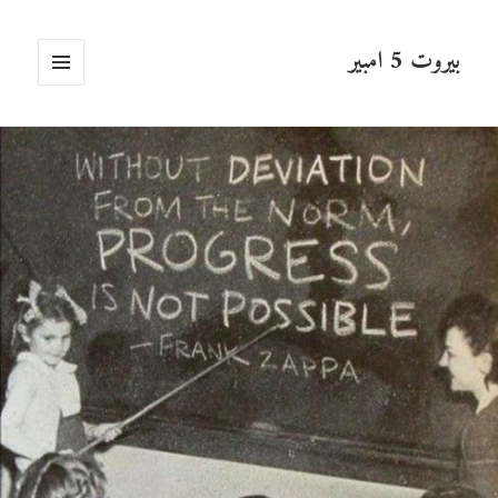
بيروت 5 امبير
القائمة
والودجات