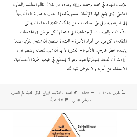
للإنسان المهدد في صحته وسمعته ورزقه وغده، من خلال نظام التعاضد والتعاون
الداخلي الذي يشيع فيها. فالإنسان المعدم يمكنه إذا حلت به طارئة ما، أن يلجأ
إلى أسرته ويحصل على المساعدات ممن يملكون تقديمها، بدل أن يحظى
بالتأمينات والضمانات الإجتماعية التي يستحقها كل مواطن في المجتمعات
المتقدمة. كل فرد من أفراد الأسرة – العشيرة يستطين أن يستعين بقوّتها عندما
يتهدده خطر خارجي. فالأسرة – العشيرة لا بد أن تهب لنجدته وتنتصر له إذا
أرادت أن تحتفظ بسيطرتها عليه. وهو لا يستطيع في غياب الحماية الاجتماعية،
الاستغناء عن أسرته وإلا تعرض للهلاك.
نُشرت
مارس 27, 2017
Blog
التصنيفات
الوسوم
التخلف
,
التقاليد
,
الزواج المبكر
,
المثلية
,
علم النفس
,
في
مصطفى حجازي
اترك تعليقًا
على عن القهر والزواج المبكر والتقاليد: 13 سؤال وجواب