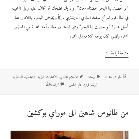
“لو خُضت بنا البحر خضناه معك”. وإذ بك تضحك ثم تخاف عليه وعلى ناخبيه
في حال قرر المرشح للمقعد البلدي أن يشتري مركباً ويخوض البحر. واللافت هنا
أصل عبارة “لو خضت بنا البحر” وهي لسعد بن معاذ، أحد صحابة نبي المسلمين
محمد، والذي كان يوجه كلامه الى محمد.
متابعة قراءة
الفضل للي جامعنا.. الفضل للمرحوم: الشخصية السلطوية في الإنتخابات البل
مايو 2, 2016
نُشرت
Blog
التصنيفات
الوسوم
الاعلام اللبناني
,
الانتخابات البلدية
,
الشخصية السلطوية
,
في
ايريك فروم
,
علم النفس
اترك تعليقًا
على الفضل للي جامعنا.. الفضل للمرحو
من طانيوس شاهين الى موراي بوكشين