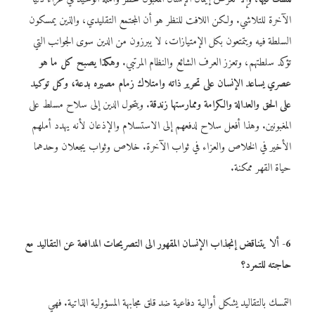
الآخرة للتلاشي. ولكن اللافت للنظر هو أن المجتمع التقليدي، والذين يمسكون
السلطة فيه ويتمتعون بكل الإمتيازات، لا يبرزون من الدين سوى الجوانب التي
تؤكد سلطتهم، وتعزز العرف الشائع والنظام المرتبي.
وهكذا يصبح كل ما هو
عصري يساعد الإنسان على تحرير ذاته وامتلاك زمام مصيره بدعة، وكل توكيد
على الحق والعدالة والكرامة وممارستها زندقة
. ويتحول الدين إلى سلاح مسلط على
المغبونين. وهذا أفعل سلاح لدفعهم إلى الاستسلام والإذعان لأنه يهدد أملهم
الأخير في الخلاص والعزاء في ثواب الآخرة. خلاص وثواب يجعلان وحدهما
حياة القهر ممكنة.
6- ألا يتناقض إنجذاب الإنسان المقهور الى التصريحات المدافعة عن التقاليد مع
حاجته للتمرد؟
التمسك بالتقاليد يشكل أوالية دفاعية ضد قلق مجابهة المسؤولية الذاتية. فهي