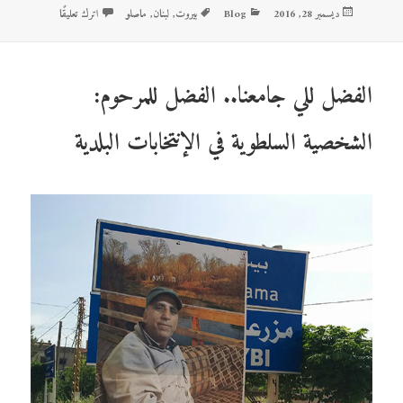
نُشرت
ديسمبر 28, 2016
Blog
التصنيفات
بيروت
الوسوم
,
لبنان
,
ماصلو
اترك تعليقًا
على بيروت، هرم 
في
الفضل للي جامعنا.. الفضل للمرحوم:
الشخصية السلطوية في الإنتخابات البلدية