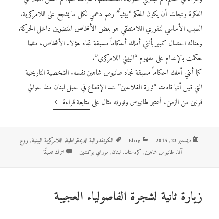
الفكرة وتبعات أن يكون الحكم “بيئياً” رغم دعمي لكل ما يشجع على اللامركزية.
السبب الأساسي لنفوري اللامنطقي هو بعض الأشخاص المنضوين داخل الحركة.
وهناك احتمال كبير بأنني أملك أحكاماً مسبقة تجاه هؤلاء الأشخاص، مثلما
حكمت بالإعدام على مفهوم “البيئي اللامركزي”.
كما أنني أملك احكاماً مسبقة تجاه
طانيوس شاهين
نفسه. الشخصية التاريخية
التي قيل أنها قادت “ثورة الفلاحين” ضد الإقطاع في جبل لبنان منذ حوالي
قرنين من الزمن. أعتبر طانيوس وثورته مثال على
متابعة قراءة
من طانيوس شاهين الى مو
نُشرت
ديسمبر 23, 2015
Blog
التصنيفات
الوسوم
الكونفدرالية الديمقراطية
,
اللامركزية البيئية
,
روج
في
آفا
,
طانيوس شاهين
,
كردستان
,
لبنان
,
موراي بوكشين
اترك تعليقًا
على من طانيوس شاهين
زيارة ثانية لشجرة الفاصولياء العجيبة