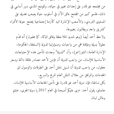
من مجتمعه غير قادر على إحداث تغيير في حياته، وللوضع المادي دور أساسي في
ذلك. فقسم كبير من المجتمع عالق الآن في أسلوب حياة يصعب تعديله على
المستوى الفردي، والأصعب الإشارة اليه كأزمة إجتماعية يجتمع حولها الأفراد
كفريق واحد ويطالبون بتغييرها.
ولاحظ أحمد أيضاً (وهو شديد الملاحظة وفائق الذكاء كما تعلمون) أنه قدّم
حلولاً بديلة ومؤقتة هي من واجبات ومسؤولية الدولة (السلطة، الحكومة،
الإدارة العامة، الشو إسمو)، وأن “الدولة” وُجدت لتأمين هذه الإحتياجات
الأساسية للإنسان. من واجب الدولة أن تؤمن لأحمد مصادر طاقة دائمة وبسعر
معقول. من واجب الدولة أن تسهل تنقل أحمد على الطرقات والوصول الى
الخدمات والمرافق من خلال النقل العام المريح والسريع.
بكل بساطة، فإن دولة أحمد غير قادرة على تأمين الحاجات الأساسية للإنسان.
حاصلو، يقول أحمد: خرى عليكم أصبحنا في العام 2017 يا دولة الخرى. عشتم
وعاش لبنان