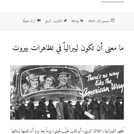
نُشرت
ديسمبر 23, 2015
Blog
التصنيفات
الوسوم
الانترنت
,
السفر
اترك تعليقًا
على كم من “أليكس
في
ما معنى أن تكون ليبرالياً في تظاهرات بيروت
تُظهِر الليبرالية، الملاك البريء
أبو قلب طيّب قوي
، يوماً بعد يوم أن قيمها ومثلها