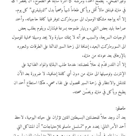
وغير الصحي. يطمح أحمد، ومرضه كما أشرنا سابقاً هو الطموح، أن يحضر أكله
في منزله فينفق مالاً أقل ويأكل طعاماً شهياً وصحياً بدل “الديليفري” كل يوم.
إلا أنه يواجه مشكلة الوصول الى سوبرماركت تتوفر فيها كافة حاجياته. وأحمد
صراحة بليد بعض الشيء وينهار طموحه بسرعة فيتنازل ويقوم بطلب بعض
الوجبات السريعة. والسبب هو أنه لا يملك سيارة ولا يجد وسيلة عملية للوصول
الى السوبرماركت البعيد، إضافة الى زحمة السير الدائمة على الطرقات وشعوره
بالإرهاق بعد عودته من منزله.
إلا أن القدر قدّم له حلاً لمعضلته: خدمة طلب البقالة والمواد الغذائية على
الإنترنت وتوصيلها الى منزله من دون أي كلفة إضافية. لا ضرورة بعد الآن
للتنقل والانتظار في زحمة السير للحصول على غذاء صحي. هكذا استطاع أحمد ان
يطبخ ويأكل في منزله ويحسّن صحته.
ماصلو:
بعد أن وجد حلاً للمعضلتين البسيطتين اللتين تؤثران على حياته اليومية، لاحظ
أحمد الأمر التالي: يحدد
هرم “تسلسل ماصلو للإحتياجات”
أن المشاكل التي
يعاني منها تقع في أدنى مستوى من الهرم، وهو هرم الإحتياجات الفيزيولوجية: