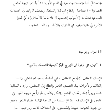
مجتمعاتنا) بأنها مؤسسة اجتماعية في المقام الأول: تنشأ وتستمر نتيجة لعوامل
اقتصادية – اجتماعية، ولنظام المِلكية والسلطة. وتضعف الروابط في المجتمعات
الصناعية المتقدمة (لأسباب إقتصادية لا علاقة لها بالأخلاق)، كي تختزل
الأسرة في خلية صغيرة هي الوالدان والأبناء ذوو العدد المحدود.
13 سؤال وجواب:
1- كيف تتم الدعوة الى الزواج المبكر كوسيلة للتمسك بالماضي؟
الإنسان المتخلف كالمجتمع المتخلف سلفي أساساً. يتوجه نحو الماضي ويتمسك
بالتقاليد والأعراف بدل التصدي للحاضر والتطلع إلى المستقبل. وتزداد السلفية
شدة وبروزاً بمقدار تخلف المجتمع وبشكل يتناسب طردياً مع درجة القهر التي
تمارس على الإنسان فيه. وتترسخ السلفية من الناحية الذاتية بمقدار الشعور بالعجز
من مجابهة تحديات الطبيعة والمتسلطين، على اختلاف فئاتهم ومراتبهم. […]