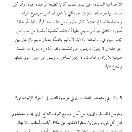
الاجتماعية السائدة، حتى تبدو التقاليد كأنها الطبيعة الوحيدة للحياة، وأن كل
مساس بها هو مساس بقوانين الحياة التي لا يحوز أن تمس. فرضوخ المرأة
واستعبادها ليسا إستغلالاً لكائن مقهور، بل هما طبيعة المرأة ذاتها، أو هكذا
يُصور، وبالتالي فهو أمر طبيعي عليها أن تتقبله كخاصية أساسية من حصائص
كيانها البيولوجي. واستغلال الآباء لأبنائهم والتحكم بمصائر بناتهم والإتجار بهن
حق مقدس لا يجوز أن يمس. غنى المتسلط وفقر الكادح، عبارة عن قسمة
طبيعية للأرزاق والمقامات، لا يجوز المساس بها وليس من سبيل سوى تقبلها
والدفاع عنها.
5- لماذا يتم إستحضار الخطاب الديني لمواجهة التغيير في السلوك الإجتماعي؟
ويتوسل المتسلطون الدين، من أجل ترسيخ العرف الشائع الذي يخدم مصالحهم
قبل كل شيء. ويعززون سطوة التقاليد من خلال آيات وأحاديث لا مجال
للشك فيها
، وإلا تعرض إيمان الإنسان المغبون للخطر وأمله الوحيد في عزاء دنيا