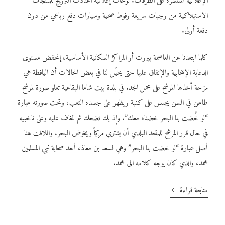
الإعلانية المنتشرة على الطرقات. لوحات إعلانية اعتادت الترويج للمنتجات
الاستهلاكية من وجبات سريعة وفوط صحية وسيارات دفع رباعي من دون
دفعة أولى.
كلما ابتعدنا عن العاصمة بيروت أو المراكز السكانية الأساسية، إنخفض مستوى
الدعاية الإنتخابية والإنفاق عليها حتى يخيّل لنا في بعض الحالات أن اليافطة هي
مزحة أخذها المرشح على محمل الجد. في بلدة بيت شاما البقاعية تعلو صورة لمرشح
طاعن في السن يجلس على كنبة ويظهر على جسده التعب، وتحت صورته عبارة
“لو خُضت بنا البحر خضناه معك”. وإذ بك تضحك ثم تخاف عليه وعلى ناخبيه
في حال قرر المرشح للمقعد البلدي أن يشتري مركباً ويخوض البحر. واللافت هنا
أصل عبارة “لو خضت بنا البحر” وهي لسعد بن معاذ، أحد صحابة نبي المسلمين
محمد، والذي كان يوجه كلامه الى محمد.
متابعة قراءة
الفضل للي جامعنا.. الفضل للمرحوم: الشخصية السلطوية في الإنتخابات البل