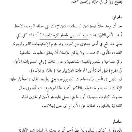
يطبخ ويأكل في منزله ويحسّن صحته.
ماصلو:
بعد أن وجد حلاً للمعضلتين البسيطتين اللتين تؤثران على حياته اليومية، لاحظ
أحمد الأمر التالي: يحدد
هرم “تسلسل ماصلو للإحتياجات”
أن المشاكل التي
يعاني منها تقع في أدنى مستوى من الهرم، وهو هرم الإحتياجات الفيزيولوجية:
الطعام، المأوى، الدفء… ولا يمكن للإنسان أن يحقق الحاجات العاطفية
والإجتماعية والشعور بالقيمة الشخصية وحب الذات (وهي المستويات الأعلى
في الهرم) قبل أن تتأمن الحاجات الفيزيولوجية (الغذاء والدفء).
أي نقص في تأمين هذه الحاجات الفيزيولوجية يعني بطبيعة الحال تراجعاً في حالة
الإنسان النفسية والجسدية. وللتذكير بأهمية هذا الموضوع، نشير أنه وفي حال
حدوث كوارث طبيعية، أول ما يتم العمل عليه هو تأمين او تخزين المواد
الغذائية والكهرباء للحفاظ على الأرواح الى حين إجلائهم.
حاصلو:
بالعودة الى كوكب لبنان، يلاحظ أحمد أن ما يعيشه في لبنان يشبه الكارثة