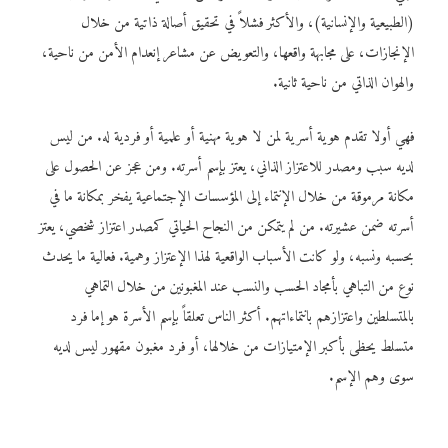
(الطبيعية والإنسانية)، والأكثر فشلاً في تحقيق أصالة ذاتية من خلال
الإنجازات، على مجابهة واقعها، والتعويض عن مشاعر إنعدام الأمن من ناحية،
والهوان الذاتي من ناحية ثانية.
فهي أولا تقدم هوية أسرية لمن لا هوية مهنية أو علمية أو فردية له. من ليس
لديه سبب ومصدر للاعتزاز الذاني، يعتز بإسم أسرته. ومن عجز عن الحصول على
مكانة مرموقة من خلال الإنتماء إلى المؤسسات الإجتماعية يفخر بمكانة ما في
أسرته ضمن عشيرته. من لم يتمكن من النجاح الحياتي كمصدر اعتزاز شخصي، يعتز
بحسبه ونسبه، ولو كانت الأسباب الواقعية لهذا الإعتزاز وهمية. فعالية ما يحدث
نوع من التباهي بأمجاد الحسب والنسب عند المغبونين من خلال التماهي
بالمتسلطين واعتزازهم بانتماءاتهم. أكثر الناس تعلقاً بإسم الأسرة هو إما فرد
متسلط يحظى بأكبر الإمتيازات من خلالها، أو فرد مغبون مقهور ليس لديه
سوى وهم الإسم.