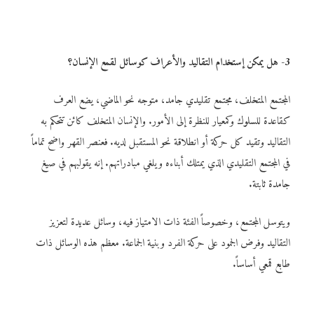
3- هل يمكن إستخدام التقاليد والأعراف كوسائل لقمع الإنسان؟
المجتمع المتخلف، مجتمع تقليدي جامد، متوجه نحو الماضي، يضع العرف
كقاعدة للسلوك وكمعيار للنظرة إلى الأمور. والإنسان المتخلف كائن تتحكم به
التقاليد وتقيد كل حركة أو انطلاقة نحو المستقبل لديه. فعنصر القهر واضح تماماً
في المجتمع التقليدي الذي يمتلك أبناءه ويلغي مبادراتهم. إنه يقولبهم في صيغ
جامدة ثابتة.
ويتوسل المجتمع، وخصوصاً الفئة ذات الامتياز فيه، وسائل عديدة لتعزيز
التقاليد وفرض الجمود على حركة الفرد وبنية الجماعة. معظم هذه الوسائل ذات
طابع قمعي أساساً.