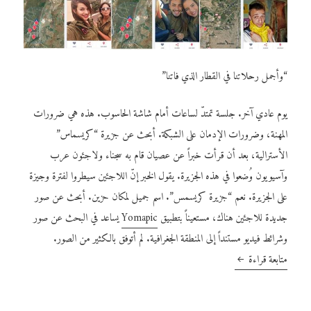
“وأجمل رحلاتنا في القطار الذي فاتنا”
يوم عادي آخر. جلسة تمتدّ لساعات أمام شاشة الحاسوب. هذه هي ضرورات
المهنة، وضرورات الإدمان على الشبكة. أبحث عن جزيرة “كريسماس”
الأسترالية، بعد أن قرأت خبراً عن عصيان قام به سجناء ولاجئون عرب
وآسيويون وُضعوا في هذه الجزيرة. يقول الخبر إنّ اللاجئين سيطروا لفترة وجيزة
على الجزيرة. نعم “جزيرة كريسمس”. اسم جميل لمكان حزين. أبحث عن صور
جديدة للاجئين هناك، مستعيناً بتطبيق
Yomapic
يساعد في البحث عن صور
وشرائط فيديو مستنداً إلى المنطقة الجغرافية. لم أتوفق بالكثير من الصور.
متابعة قراءة
كم من “أليكسي” خطف أحلامنا؟