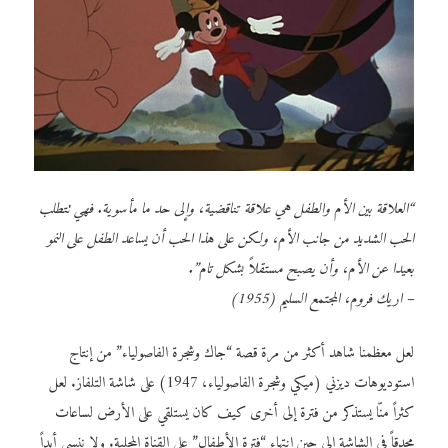
“العلاقة بين الأم والطفل هي علاقة تناقضية، وإلى حد ما مأسوية. فهي تتطلب
الحب الشديد من جانب الأم، ولكن على هذا الحب أن يساعد الطفل على النمو
بعيدا عن الأم، وأن يصبح مستقلاً بشكل تام”.
– اريك فروم، المجتمع السليم (1955)
لعل معظمنا شاهد أكثر من مرة قصة “جاك وشجرة الفاصولياء” من إنتاج
استوديوهات ديزني (ميكي وشجرة الفاصولياء، 1947) على شاشة التلفاز. لعل
كثراً منّا يستذكر من فترة إلى أخرى كيف كان يستلقي على الأرض لساعات
محدقاً في الشاشة إلى حين انتهاء “فترة الأطفال” على القناة المحلية. ولا ننسى أبداً