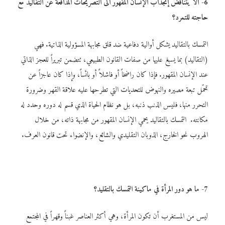
6- ألا يتناقض إنجذاب الإنسان المقهور الى التصريحات المدافعة عن التقاليد مع
حاجته للتمرد؟
التمسك بالتقاليد يشكل أوالية دفاعية ضد قلق مجابهة المسؤولية الذاتية. فهي
(التقاليد) بما يسبغ عليها من صفات القانون الطبيعي، تتضمن تبريراً للعجز الذاتي
عند الإنسان المقهور. فإذا كان راضخاً أو فاشلاً أو بائساً، وإذا كان عاجزاً عن
تحمّل تبعة مصيره والنهوض للتحديات التي تطرحها عليه علاقة القهر وضرورة
التحرر منها، فليس الذنب ذنبه، بل هو نظام الحياة الذي قسم له دوره وحدد له
مكانته. التمسك بالتقاليد يحمي الإنسان المقهور من مجابهة ذاته، من خلال
الهروب نحو الخارج، الذوبان التقليدي والشائع، والإنضواء تحت قانون العرف.
7- ما هو دور المرأة في ماكينة التمسك بالتقليد
؟
ليس من المستغرب أن تكون المرأة، وهي أكثر العناصر غبناً وقهراً في المجتمع