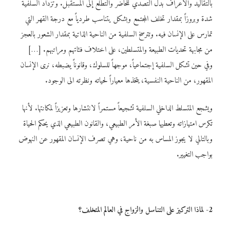
بالتقاليد والأعراف بدل التصدي للحاضر والتطلع إلى المستقبل. وتزداد السلفية
شدة وبروزاً بمقدار تخلف المجتمع وبشكل يتناسب طردياً مع درجة القهر التي
تمارس على الإنسان فيه. وتترسخ السلفية من الناحية الذاتية بمقدار الشعور بالعجز
من مجابهة تحديات الطبيعة والمتسلطين، على اختلاف فئاتهم ومراتبهم. […]
وفي حين تشكل السلفية إجتماعياً، موجهاً للسلوك، وقانوناً يضبطه، نرى الإنسان
المقهور، من الناحية النفسية، يتخذها معياراً لحياته ونظرته الى الوجود.
ويشجع المتسلط الداخلي السلفية تشجيعاً مستمراً لانتشارها وتعزيزاً لمكانتها. لأنها
تكرس امتيازاته وتعطيها صبغة الأمر الطبيعي، والقانون الطبيعي الذي يحكم الحياة
وبالتالي لا يجوز المساس به من ناحية، وهي تصرف الإنسان المقهور عن النهوض
بواجب التغيير.
2- لماذا التركيز على التناسل والزواج في العالم المتخلف؟