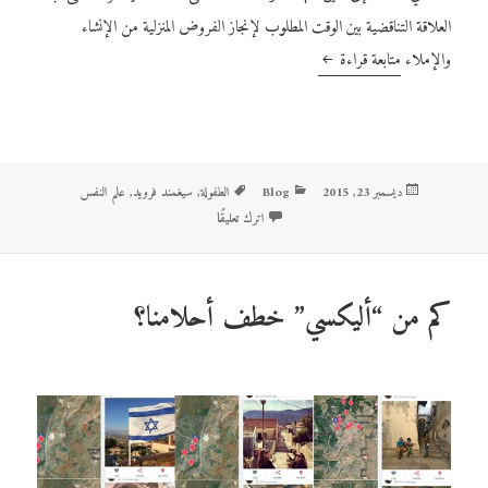
العلاقة التناقضية بين الوقت المطلوب لإنجاز الفروض المنزلية من الإنشاء
والإملاء
متابعة قراءة
زيارة ثانية لشجرة الفاصولياء العجيبة
نُشرت
ديسمبر 23, 2015
Blog
التصنيفات
الوسوم
الطفولة
,
سيغمند فرويد
,
علم النفس
في
اترك تعليقًا
على زيارة ثانية لشجرة الفاصولياء العجيبة
كم من “أليكسي” خطف أحلامنا؟