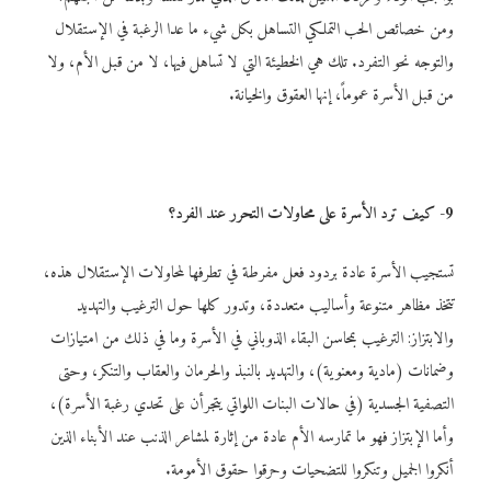
ومن خصائص الحب التملكي التساهل بكل شيء ما عدا الرغبة في الإستقلال
والتوجه نحو التفرد. تلك هي الخطيئة التي لا تساهل فيها، لا من قبل الأم، ولا
من قبل الأسرة عموماً، إنها العقوق والخيانة.
9- كيف ترد الأسرة على محاولات التحرر عند الفرد؟
تستجيب الأسرة عادة بردود فعل مفرطة في تطرفها لمحاولات الإستقلال هذه،
تتخذ مظاهر متنوعة وأساليب متعددة، وتدور كلها حول الترغيب والتهديد
والابتزاز: الترغيب بمحاسن البقاء الذوباني في الأسرة وما في ذلك من امتيازات
وضمانات (مادية ومعنوية)، والتهديد بالنبذ والحرمان والعقاب والتنكر، وحتى
التصفية الجسدية (في حالات البنات اللواتي يتجرأن على تحدي رغبة الأسرة)،
وأما الإبتزاز فهو ما تمارسه الأم عادة من إثارة لمشاعر الذنب عند الأبناء الذين
أنكروا الجميل وتنكروا للتضحيات وحرقوا حقوق الأمومة.