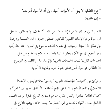
“إتِباع التقاليد لا يعني أن الأموات أحياء، بل أن الأحياء أموات.”
– إبن خلدون
النص التالي هو مجموعة من الإقتباسات من كتاب “التخلف الإجتماعي: مدخل
الى سيكالوجيا الإنسان المقهور” للدكتور مصطفى حجازي، قمت بتجميعها وعرضها
على شكل 13 سؤال وجواب في محاولة لمناقشة موضوع يتم الحديث عنه منذ أيام،
وهو تشجيع الزواج المبكر ورفض المثلية واعتبارها سلاح يستخدم من قبل
المجتمعات الغربية لتدمير المجتمعات العربية والإسلامية. والملفت في الموضوع
أن النقاش هو حول أمور تتعلق بحياة الفرد وشؤونه الأسرية.
والتركيز على “انفراط” المجتمعات الغربية “وتدمير” عائلاتها بسبب الإنحلال
الأخلاقي و تأخر الزواج والمثلية هي حجج تستخدم دائماً لخلق حاجز بين “نحن” و
“هم”، الجماعة الطاهرة والعدو القذر. يساهم ذلك في الترويج لفكرة توحيد الصف
الداخلي خلف القيادة للتصدي الى “خطر ما” يهدد الجماعة. ويشهد التاريخ في