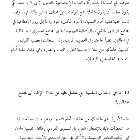
تعترف بقيم المساواة والمشاركة والعدالة الإجتماعية والتحرير الذي لا بد منه، كي
يكون فعلياً، أن يكون شاملاً لجميع المواطنين على مختلف فئاتهم وانتماءاتهم، وهي
لذلك عقبة فعلية أمام التنمية. الأسرة الكبيرة تقود رأساً إلى بروز الإقطاعية في
المجتمع الزراعي والقبلي، والرأسمالية البورجوازية في المجتمع الحضري، والطائفية
في الحالتين، نظراً لحاجتها إلى العصبية الدينية، إذا استحالت العصبية القبلية،
كوسيلة لتماسكها من خلال مناصبة الخارج العداء والحذر، وهي لذلك عقبة أمام
التغيير في اتجاه تحرير الإنسان.
12- ما هي الوظائف
النفسية التي نحصل عليها من خلال الإنتماء الى مجتمع
عشائري؟
هذه الأسرة رغم ما تشكله من عقبات أمام التغيير، ورغم ما تضمه أحشاؤها
من تناقضات قابلة للإنفجار، تلعب على المستوى الفردي وظائف نفسية هامة.
فهي تساعد العناصر الضعيفة، والأكثر عجزاً عن التصدي للأخطار الخارجية