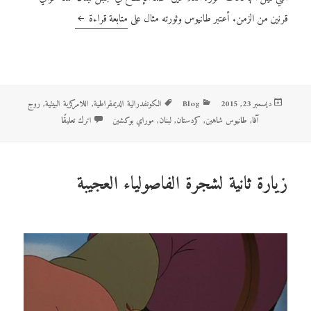
قرنين من الزمن. أعتبر طانيوس وثورته مثال على
متابعة قراءة
من طانيوس شاهين الى مو
نُشرت
ديسمبر 23, 2015
Blog
التصنيفات
الوسوم
الكونفدرالية الديمقراطية
,
اللامركزية البيئية
,
روج
في
آفا
,
طانيوس شاهين
,
كردستان
,
لبنان
,
موراي بوكشين
اترك تعليقًا
على من طانيوس شاهين
زيارة ثانية لشجرة الفاصولياء العجيبة