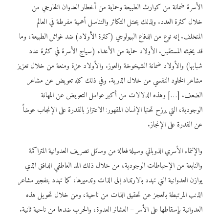
الأسرة ضمانة من كوارث الطبيعة وحماية من أخطار العدوان الخارجي من
خلال كثرة العدد. ولذلك يحتل التكاثر والتناسل أهمية مفرطة في العالم
المتخلف. إنه نوع من الدفاع البيولوجي (كثرة الأولاد) ضد غوائل الطبيعة، وما
قد يخبئه المستقبل. الأولاد حماية من الأعداء (سياج الأسرة في كثرة عدد
شبابها) والأولاد ضمانة الشيخوخة والعوز. والأولاد عزة ومنعة من خلال تعزيز
مشاعر الخلود النفسي من خلال الذرية. وفي ذلك كله تعويض عن مشاعر
الضعف. […] وهذه الدلالات من أكبر عوامل التعويض عن المهانة
الوجودية، التي يرزح تحتها الإنسان المقهور: الاعتزاز بالقدرة على الإنجاب عوضاً
عن القدرة على الإنجاز.
والإنتماء الأسري الذوباني وسيلة فعالة من وسائل تصريف العدوانية المتراكمة
والنابعة من الإحباطات الوجودية، من خلال ذلك المد العاطفي الدافق الذي
يوازن العدوانية التي تهدد بالارتداد إلى الذات وتدميرها، كما تهدد بتفجير مشاعر
الذنب المرتبطة بالعجز عن تحقيق الذات من ناحية، ومن خلال تحويل هذه
العدوانية بإسقاطها على الأسر – العشائر العدوة، والحرب ضدها من ناحية ثانية.