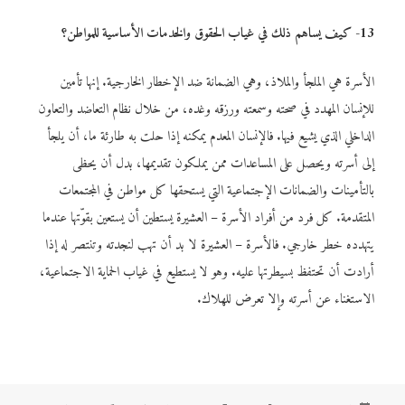
13- كيف يساهم ذلك في غياب
الحقوق والخدمات الأساسية
للمواطن؟
الأسرة هي الملجأ والملاذ، وهي الضمانة ضد الإخطار الخارجية. إنها تأمين
للإنسان المهدد في صحته وسمعته ورزقه وغده، من خلال نظام التعاضد والتعاون
الداخلي الذي يشيع فيها. فالإنسان المعدم يمكنه إذا حلت به طارئة ما، أن يلجأ
إلى أسرته ويحصل على المساعدات ممن يملكون تقديمها، بدل أن يحظى
بالتأمينات والضمانات الإجتماعية التي يستحقها كل مواطن في المجتمعات
المتقدمة. كل فرد من أفراد الأسرة – العشيرة يستطين أن يستعين بقوّتها عندما
يتهدده خطر خارجي. فالأسرة – العشيرة لا بد أن تهب لنجدته وتنتصر له إذا
أرادت أن تحتفظ بسيطرتها عليه. وهو لا يستطيع في غياب الحماية الاجتماعية،
الاستغناء عن أسرته وإلا تعرض للهلاك.