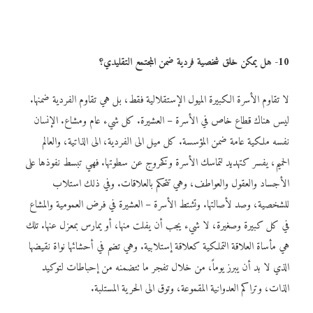
10- هل يمكن خلق شخصية فردية ضمن المجتمع التقليدي؟
لا تقاوم الأسرة الكبيرة الميول الإستقلالية فقط، بل هي تقاوم الفردية ضمنها.
ليس هناك قطاع خاص في الأسرة – العشيرة. كل شيء عام ومشاع. الإنسان
نفسه ملكية عامة ضمن المؤسسة. كل ميل الى الفردية، الى الذاتية، والعالم
الحميم، يفسر كتهديد لتماسك الأسرة وكخروج عن سطوتها. فهي تبسط نفوذها على
الأجساد والعقول والعواطف، وهي تتحكم بالعلاقات. وفي ذلك استلاب
للشخصية، وصد لأصالتها. وتشتط الأسرة – العشيرة في فرض العمومية والمشاع
في كل كبيرة وصغيرة، لا شيء يجب أن يفلت منها، أو يمارس بمعزل عنها. تلك
هي مأساة العلاقة التملكية كعلاقة إستلابية. وهي تضم في أحشائها نواة نقيضها
الذي لا بد أن يبرز يوماً، من خلال تفجر ما تتضمنه من إحباطات لتوكيد
الذات، وتراكم العدوانية المقموعة، وتوق الى الحرية المستلبة.