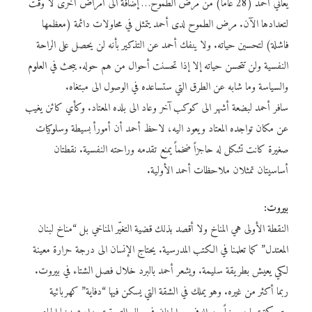
يعاني أحمد (28 عاماً) من مرض الطموح… إضافة الى أمراض أخرى لا وقت
لتعدادها الآن. مرض الطموح لدى أحمد يتمثل في محاولات دائمة (معظمها
فاشلة) لتحسين حياته. ولا ينفك أحمد عن التذكير بأنه لن يحصل على الراحة
النفسية ولن تتحسن حياته إلا إذا تحسنت أحوال من هم حوله. يبحث في العلوم
والسياسة وما شابه عن الطرق التي ستساعده في الوصول الى مبتغاه.
سافر أحمد لبضعة أشهر الى كوكب آخر وعاد الى بلده المعتاد. وكأي كائن يغيب
عن مكان تواجده المعتاد ويعود اليه، لاحظ أحمد أن أمورأ بسيطة وسلوكيات
صغيرة كانت تشكل له حاجزاً ضخماً يمنع تقدمه وراحته النفسية. نقطتان
أساسيتان تمثلان ملاحظات أحمد الأولية.
بيروت:
النقطة الأولى هي المناخ ولا أقصد بذلك قضية التغيّر المناخي بل “مناخ لبنان
المعتدل” كما تعلمنا في الكتب المدرسية. يحتاج الإنسان الى درجة حرارة معينة
لكي يعيش بطريقة سليمة. ويشعر أحمد بالبرد خلال فصل الشتاء في بيروت.
ربما أكثر من غيره. وهو يملك في الشقة التي يسكن فيها “دفاية” كهربائية