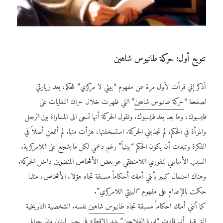
تنويع أول: حركة طانيوس شاهين
أذكر إني قرأت لأول مرة عن مفهوم “بيئي لا مركزي” للحكم، بعد زيارتي
لصفحة “
حركة طانيوس شاهين
” التي ظهرت خلال حراك النفايات على
فايسبوك، وما بعد بعد فايسبوك. وتقول الحركة أنها تسعى الى المساواة بين الرجل
والمرأة في الحكم. لم تجذبني الحركة. استسخفتها، هزأت منها. لم أتمعن أصلاً في
الفكرة وتبعات أن يكون الحكم “بيئياً” رغم دعمي لكل ما يشجع على اللامركزية.
السبب الأساسي لنفوري اللامنطقي هو بعض الأشخاص المنضوين داخل الحركة.
وهناك احتمال كبير بأنني أملك أحكاماً مسبقة تجاه هؤلاء الأشخاص، مثلما
حكمت بالإعدام على مفهوم “البيئي اللامركزي”.
كما أنني أملك احكاماً مسبقة تجاه
طانيوس شاهين
نفسه. الشخصية التاريخية
التي قيل أنها قادت “ثورة الفلاحين” ضد الإقطاع في جبل لبنان منذ حوالي