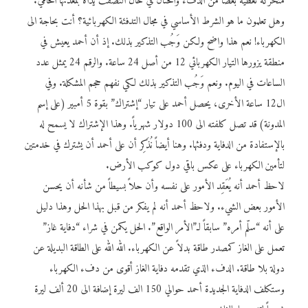
متحركة تعطيه بعضاً من الدفء والحنان في حال التصقت يداه بمعدنها الحامي.
وهل تعلمون ما هو الشرط الأساسي في مجال التدفئة الكهربائية؟ أنت بحاجة الى
الكهرباء! نعم هذا واضح ولكن وَجُب التذكير بذلك. إذ أن أحمد يعيش في
منطقة يزورها التيار الكهربائي 12 من أصل 24 ساعة. والرقم 24 يمثل عدد
الساعات في اليوم. ونعم وَجُب التذكير بذلك لكي نفهم حجم المشكلة. وفي
ال12 ساعة الأخرى، يحصل أحمد على تيار “إشتراك” بقوة 5 أمبير (على إسم
المدونة) قد تصل كلفته الى 100 دولار شهرياً. وهذا الإشتراك لا يسمح له
بالإستفادة من الدفاية ودفئها. وهنا أيضاً نُذَكِر أن على أحمد أن يشترك في خدمتين
لتأمين الكهرباء على عكس باقي دول كوكب الأرض.
لاحظ أحمد أنه يُعَقِد الأمور على نفسه وأن حلاً بسيطاً من شأنه أن يحسن
الأمور بعض الشيء. ولاحظ أحمد أنه لم يفكر من قبل بهذا الحل وهذا دليل
على أنه “سلّم أمره” سابقاً لـ”الأمر الواقع”. الحل يكمن في شراء “دفاية غاز”
تعمل على الغاز كمصدر طاقة بدلاً عن الكهرباء. الله الله على الطاقة البديلة عن
دولة بلا طاقة. الدفء الذي تقدمه دفاية الغاز أقوى من دفء الكهرباء
وستكلف الدفاية الجديدة أحمد حوالي 150 الف ليرة إضافة الى 20 ألف ليرة