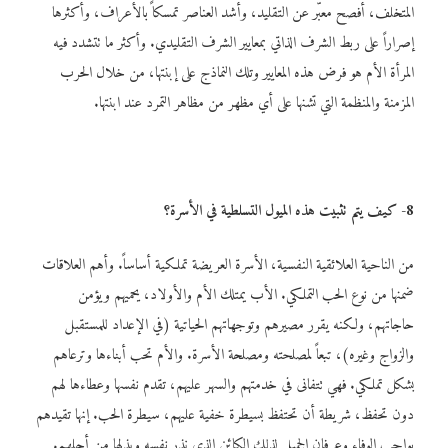
المتخلف، أفصح معبّر عن التقليد، وأشد العناصر تمسكاً بالأعراف، وأكثرها
إصراراً على ربط الشرف الذاتي بمعايير الشرف التقليدي. وأكثر ما تتشدد فيه
المرأة الأم هو فرض هذه المعايير وتلك النماذج على إبنتها، من خلال الحرب
المزمنة والمنظمة التي تشنها على أي مظهر من مظاهر التمرد عند ابنتها.
8- كيف يتم تثبيت هذه الميول التسلطية في الأسرة؟
من الناحية العلائقية النفسية، الأسرة العريضة تملكية أساساً. وأهم العلاقات
ضمنها من نوع الحب التملكي. الأب يمتلك الأم والأولاد، يحميهم ويؤمن
حاجاتهم، ولكنه يقرر مصيرهم وتوجهاتهم الحياتية (في الإعداد للمستقبل
والزواج وغيره)، تبعاً لمصلحته ومصلحة الأسرة. والأم تحب أبناءها وترعاهم
بشكل تملكي. فهي تتفانى في خدمتهم والسهر عليهم، تقدم نفسها وعطاءها لهم
دون تحفظ، شريطة أن تحتفظ بسيطرة خفية عليهم، سيطرة الحب. إنها تقيدهم
بواجب الوفاء وعرفان الجميل لذلك الكائن الذي نذر نفسه وبذلها من أجلهم.