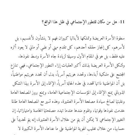
11- هل من مكان للتطور الإجتماعي في ظل هذا الواقع؟
سطوة الأسرة العريضة وتملكها لأبنائها كبيران فهم لا ينشأون لأنفسهم، بل
لأسرهم. كل إنجاز حققه أحدهم، كل تقدم مهني أو علمي أو مالي لا يعود أثره
عليه فقط، بل هو في المقام الأول وسيلة لزيادة جاه الأسرة وبسط نفوذها.
وتشكل الأسرة العريضة بذلك أكبر العقبات إزاء التطور الإجتماعي. فهي تنازع
المجتمع على ملكية أبناءها، وتحدد هويتهم أسرياً، بدل أن تحدد هويتهم مواطنياً،
بل أن المواطنية ذاتها تتحدد في هذه الحالة أسرياً. الإنتماء إلى الأسرة بهذا الشكل
الذوباني يمنع الإنتماء إلى المؤسسات الإجتماعية العامة، ويمنع بروز المصلحة العامة
وغلبتها لصالح سيادة مصلحة الأسرة العشيرة. وهذه تسير مع المصلحة العامة طالما
خدمت نفوذها وقوتها، وتقوم ضدها عندما تهدد مصلحتها الخاصة وامتيازاتها. إن
التغيير الإجتماعي لا يمكن أن يتم من خلال الأسرة العشيرة، إنه يتم تحديداً على
حسابها، من خلال تغليب الهوية المواطنية على ما عداها. الأسرة الكبيرة لا