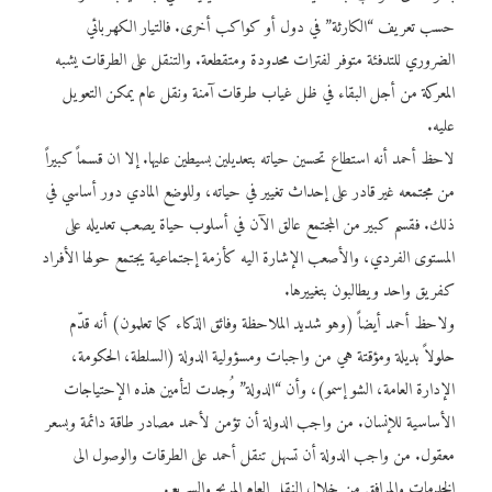
حسب تعريف “الكارثة” في دول أو كواكب أخرى. فالتيار الكهربائي
الضروري للتدفئة متوفر لفترات محدودة ومتقطعة. والتنقل على الطرقات يشبه
المعركة من أجل البقاء في ظل غياب طرقات آمنة ونقل عام يمكن التعويل
عليه.
لاحظ أحمد أنه استطاع تحسين حياته بتعديلين بسيطين عليها. إلا ان قسماً كبيراً
من مجتمعه غير قادر على إحداث تغيير في حياته، وللوضع المادي دور أساسي في
ذلك. فقسم كبير من المجتمع عالق الآن في أسلوب حياة يصعب تعديله على
المستوى الفردي، والأصعب الإشارة اليه كأزمة إجتماعية يجتمع حولها الأفراد
كفريق واحد ويطالبون بتغييرها.
ولاحظ أحمد أيضاً (وهو شديد الملاحظة وفائق الذكاء كما تعلمون) أنه قدّم
حلولاً بديلة ومؤقتة هي من واجبات ومسؤولية الدولة (السلطة، الحكومة،
الإدارة العامة، الشو إسمو)، وأن “الدولة” وُجدت لتأمين هذه الإحتياجات
الأساسية للإنسان. من واجب الدولة أن تؤمن لأحمد مصادر طاقة دائمة وبسعر
معقول. من واجب الدولة أن تسهل تنقل أحمد على الطرقات والوصول الى
الخدمات والمرافق من خلال النقل العام المريح والسريع.