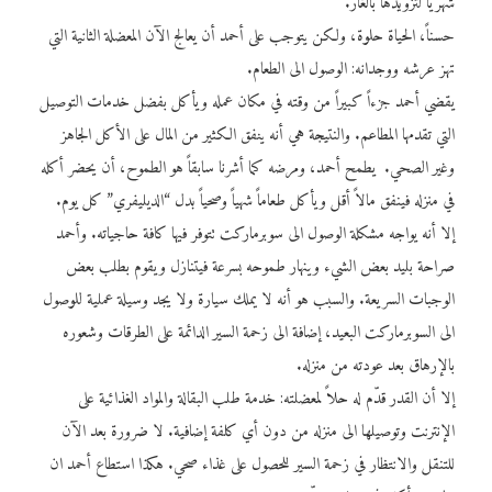
شهرياً لتزويدها بالغاز.
حسناً، الحياة حلوة، ولكن يتوجب على أحمد أن يعالج الآن المعضلة الثانية التي
تهز عرشه ووجدانه: الوصول الى الطعام.
يقضي أحمد جزءاً كبيراً من وقته في مكان عمله ويأكل بفضل خدمات التوصيل
التي تقدمها المطاعم. والنتيجة هي أنه ينفق الكثير من المال على الأكل الجاهز
وغير الصحي. يطمح أحمد، ومرضه كما أشرنا سابقاً هو الطموح، أن يحضر أكله
في منزله فينفق مالاً أقل ويأكل طعاماً شهياً وصحياً بدل “الديليفري” كل يوم.
إلا أنه يواجه مشكلة الوصول الى سوبرماركت تتوفر فيها كافة حاجياته. وأحمد
صراحة بليد بعض الشيء وينهار طموحه بسرعة فيتنازل ويقوم بطلب بعض
الوجبات السريعة. والسبب هو أنه لا يملك سيارة ولا يجد وسيلة عملية للوصول
الى السوبرماركت البعيد، إضافة الى زحمة السير الدائمة على الطرقات وشعوره
بالإرهاق بعد عودته من منزله.
إلا أن القدر قدّم له حلاً لمعضلته: خدمة طلب البقالة والمواد الغذائية على
الإنترنت وتوصيلها الى منزله من دون أي كلفة إضافية. لا ضرورة بعد الآن
للتنقل والانتظار في زحمة السير للحصول على غذاء صحي. هكذا استطاع أحمد ان