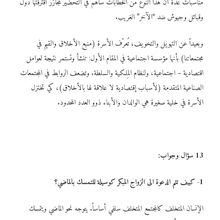
مناسبات عدة أن هذا النوع من الخطابات ساهم في التحضير لمجازر أقترفتها دول
وقبائل وجيوش ضد “الآخر” الغريب.
وبعيداً عن التهويل والتخويف، تُعرّف الأسرة (منبع الأخلاق والقيم في
مجتمعاتنا) بأنها مؤسسة اجتماعية في المقام الأول: تنشأ وتستمر نتيجة لعوامل
اقتصادية – اجتماعية، ولنظام المِلكية والسلطة. وتضعف الروابط في المجتمعات
الصناعية المتقدمة (لأسباب إقتصادية لا علاقة لها بالأخلاق)، كي تختزل
الأسرة في خلية صغيرة هي الوالدان والأبناء ذوو العدد المحدود.
13 سؤال وجواب:
1- كيف تتم الدعوة الى الزواج المبكر كوسيلة للتمسك بالماضي؟
الإنسان المتخلف كالمجتمع المتخلف سلفي أساساً. يتوجه نحو الماضي ويتمسك