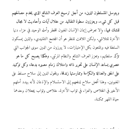
ويتوسل المتسلطون الدين، من أجل ترسيخ العرف الشائع الذي يخدم مصالحهم
قبل كل شيء. ويعززون سطوة التقاليد من خلال آيات وأحاديث لا مجال
للشك فيها
، وإلا تعرض إيمان الإنسان المغبون للخطر وأمله الوحيد في عزاء دنيا
الآخرة للتلاشي. ولكن اللافت للنظر هو أن المجتمع التقليدي، والذين يمسكون
السلطة فيه ويتمتعون بكل الإمتيازات، لا يبرزون من الدين سوى الجوانب التي
تؤكد سلطتهم، وتعزز العرف الشائع والنظام المرتبي.
وهكذا يصبح كل ما هو
عصري يساعد الإنسان على تحرير ذاته وامتلاك زمام مصيره بدعة، وكل توكيد
على الحق والعدالة والكرامة وممارستها زندقة
. ويتحول الدين إلى سلاح مسلط على
المغبونين. وهذا أفعل سلاح لدفعهم إلى الاستسلام والإذعان لأنه يهدد أملهم
الأخير في الخلاص والعزاء في ثواب الآخرة. خلاص وثواب يجعلان وحدهما
حياة القهر ممكنة.